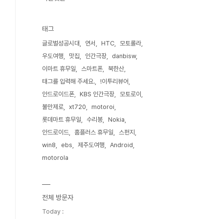
태그
글로벌성공시대
연서
HTC
모토롤라
우도여행
맛집
인간극장
danbisw
이마트 휴무일
스마트폰
북한산
태그를 입력해 주세요.
!이투리뷰어
안드로이드폰
KBS 인간극장
모토로이
불만제로
xt720
motoroi
롯데마트 휴무일
수리봉
Nokia
안드로이드
홈플러스 휴무일
스펀지
win8
ebs
제주도여행
Android
motorola
전체 방문자
Today :