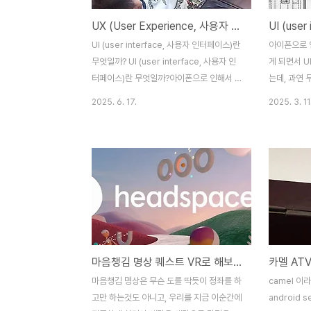
UX (User Experience, 사용자 경험)란 무엇일까?
UI (user interface, 사용자 인터페이스)란
아이폰으로 
무엇일까? UI (user interface, 사용자 인
게 되면서 U
터페이스)란 무엇일까?아이폰으로 인해서 스
는데, 과연 
마트폰이 널리 사용되게 되면서 UI/UX라는
하고, 활용 
2025. 6. 17.
2025. 3. 11
말을 많이 들어보게 되는데, 과연 무엇이고,
니다.우선 U
어떻게 해야 더 잘 사용하고, 활용 할 수 있는
IT부분에 
지를 이야기해 보겠습니다.우선 UI/UX가
경향이 있는
danbis.netUI에 이어서 UX란 무엇일까요?
UI/UX를 
UI에 대해서 이야기를 하면서 UI는 집을 설계
퓨터가 정보
해서 짓고, 매장에 물건을 진열하고, 리모콘
그램이 상호
같은 하드웨어 제품을 만들고, 프로그램의 화
– 사용자가 
면을 구성하고, 우리가 다른 사람과 소통하며
적인 이용으
살아가는 등 타인에게 영향을 끼치는 모든 행
단지 기술을
마음챙김 명상 퀘스트 VR로 해보기-headspace,pillow,tripp,real Fishing
위라고 좀 포괄적으로 설명을 했습니다.이에
니라 사용자
반해 UX는 내가 물건이나 app을 만들거나,
로 이해하려
마음챙김 명상은 무슨 도를 딱듯이 정좌를 하
camel 이
상대에게 어떤 행동을 ..
– 네이버 지
고만 하는것도 아니고, 우리를 지금 이순간에
android 