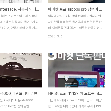
UI (user interface, 사용자 인터페이스)란 무엇일까?
에어팟 프로 airpods pro 접속이 안되는 경우 청소로 해결하는 방법
인해서 스마트폰이 널리 사용되
아침에 갑자기 애어팟이 접속이 안됩니다.위
I/UX라는 말을 많이 들어보게 되
사진처럼 녹색 불은 들어와서 충전은 된듯 한
무엇이고, 어떻게 해야 더 잘 사용
데, 이어폰을 귀에 꼽아도 아무런 반응이 없
할 수 있는지를 이야기해 보겠습
네요.아이폰에서 설정 블루투스에서 기기를
.
2025. 3. 6.
I/UX가 하드웨어, 소프트웨어 등
지우고 다시 접속을 하려고 해도 페어링이 안
한정된 이야기 인것 처럼 생각하는
되고, 뒷면의 버튼을 눌러도 작동이 안됩니
데, 우리의 일상에서도 모든것이
다.한참을 만지다가 포기하고, 근처 이마트에
가지고 있습니다.ui – 사용자와 컴
있는 애플 수리점에 방문을 했습니다.우선 기
를 주고받기 위해 사용자와 프로
사가 보더니 점검을 해봐야 하지만, 고장이
 작용하는 프로그램의 일부분ux
난 경우 수리 비용이 한쪽 이어폰당 15만원
시스템∙제품∙서비스 등의 직∙간접
정도라서 새로 구입하는게 좋을수도 있다
로 얻게 되는 총체적 경험으로서,
고...-_-;;기기를 가지고 들어가서 한 5분정도
 효용성 측면에서만 보는 것이 아
있다가 나와서는 다 해결이 됬다고 하네요
카멜 ATV-1000, TV 모니터로 안드로이드 컨텐츠를 즐길수 있는 제품 사용기 리뷰
HP Stream 11,13인치 노트북, 8인치 윈도우 테블릿 G마켓 단독판매 소식과 가격
의 삶의 질을 향상시키는 방향으
~^^문제는 청소를 안해서 안쪽에 접속 불량
는 새로운 접근법을 말한다 (출처
으로 케이스는 충전이 되었지만, 이어폰이 충
라는 회사에서 나온 atv1000
최근에 hp에서 stream 11이라는 작고 아담
식 백과 사전)위 내용을 보면 컴퓨
전이 안된 경우라고 합니다.다행히도 수리비
set top box는 집의 일반
한 노트북을 내놓았는데, 가격이 무려 $199