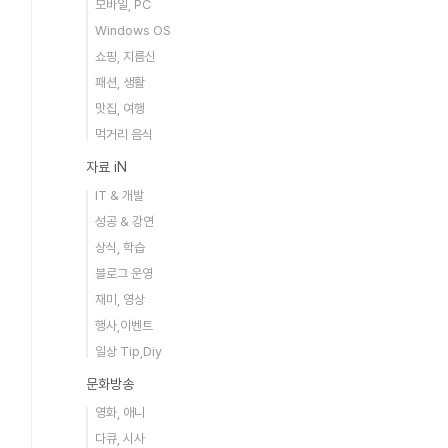
모바일, PC
Windows OS
쇼핑, 지름신
패션, 생활
맛집, 여행
먹거리 음식
자료 iN
IT & 개발
성공 & 강연
상식, 학습
블로그 운영
재미, 영상
행사,이벤트
일상 Tip,Diy
문화방송
영화, 애니
다큐, 시사