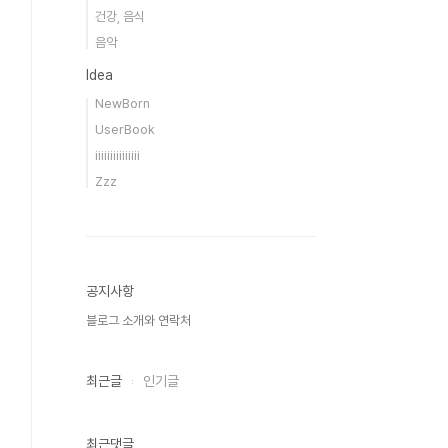
건강, 음식
음악
Idea
NewBorn
UserBook
iiiiiiiiiiiiiii
Zzz
공지사항
블로그 소개와 연락처
최근글
인기글
최근댓글