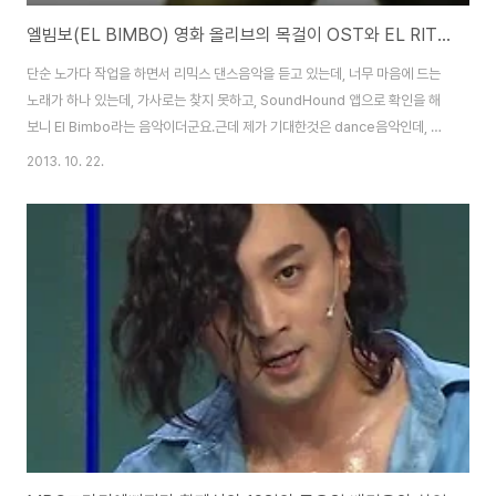
엘빔보(EL BIMBO) 영화 올리브의 목걸이 OST와 EL RITMO TROPICAL 댄스 DDR 리믹스버전 음악
단순 노가다 작업을 하면서 리믹스 댄스음악을 듣고 있는데, 너무 마음에 드는
노래가 하나 있는데, 가사로는 찾지 못하고, SoundHound 앱으로 확인을 해
보니 El Bimbo라는 음악이더군요.근데 제가 기대한것은 dance음악인데, 어
디서 많이 들어본듯한 음악이 검색이 되네요~PAUL MAURIAT - EL BIMBO
2013. 10. 22.
이라는 노래인데, 찾아보니 영화 올리브의 목걸이의 주제곡으로 관현악으로 연
주되기도 하고, 클래식 기타, 일반 가수들의 리메이크 등 다양한 음악으로 편곡
되어서 나와있더군요.원곡이 영화에 삽입된것인지 애매하지만, 암튼 영화로 유
명해진듯한데, 영화정보는 naver movie, daum movie 모두에 정보가 없
고, 폴 모리아라는 분은 영화음악으로 유명한 분으로 내한공연도 여러차례했다
고 합니..