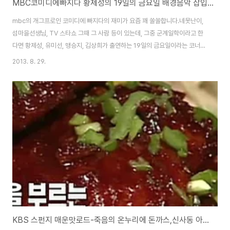
MBC코미디에빠지다 황제성의 19일의 금요일 배경음악 삽입곡, Nina Simone-Feeling Good 노래듣기
mbc의 개그프로인 코미디에 빠지다의 재미가 요즘 꽤 쏠쏠합니다.네못난이,
섬마을선생님, TV 스타쇼 그때 그 사람 등이 있는데, 그중 군계일학이라고 한
다면 황제성, 유미선, 맹승지, 김상희가 출연하는 19일의 금요일이라는 코너인
데, 예전 SBS 웃찾사의 리마리오의 느끼한 유머와 비슷한 코드인데, 꽤 재미있
2013. 8. 29.
습니다. 이게 19일의 금요일인데, 가만히 생각해보면 별내용 없지만, 꽤 중독성
이 심하더군요...^^ 맹승지라는 여자 개그우먼이 나올때 사람들이 환호를 해서
왜그런가 했더니 무한도전에서 유명해진분인데, 황재성이 맹승지를 때리는 모
습도 괘 재미있네요...^^나 사랑같은거 모르는 남자야... 너랑 너랑.. 누구.. 그런
데요... 이라는 유행어를 만들고 있는 황제성이 가슴을 풀어헤치고, 여자에게 느
끼한 멘트..
KBS 스펀지 매운맛로드-죽음의 온누리에 돈까스,신사동 아비꼬 카레,레드페퍼리퍼블릭 피쉬 마라탕,맛좀볼래 최루탄라면