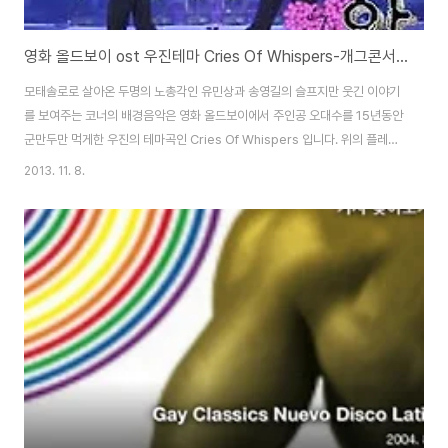
영화 올드보이 ost 우진테마 Cries Of Whispers-개그콘서트 안생겨요 코너의 배경음악
모태솔로로 살아온 두명의 노총각인 유민상과 송영길의 슬프지만 웃긴 이야기
를 보여주는 코너의 배경음악은 영화 올드보이에서 주인공 오대수를 15년동안
군만두만 먹게한 우진의 테마곡인 Cries Of Whispers 입니다. 위의 플레이
버튼을 누르면 들으실수 있습니다. 올드보이(Old Boy) - 대수가 아닌, 우진의
2013. 11. 8.
입장에서 다시 영화 보기 어떻게보면 나쁜 놈이지만... 대수(최민식)의 한마디
때문에 사랑하던 누나가 이상한 소문이 나고, 상상임신을 해서 결국 자살을 하
게 되어서 오대수에게 복수를 하는데, 우진(유지태)의 입장에서 생각해본다면
또 다분히 이해가 가기도 합니다... 올드보이 (2013) Old Boy 8.9감독박찬욱
출연최민식, 유지태, 강혜정, 김병옥, 오달수정보스릴러 | 한국 | 120 분 ..