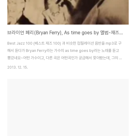
브라이언 페리(Bryan Ferry), As time goes by 앨범-재즈풍의 감미로운 목소리의 음악
Best Jazz 100 (베스트 재즈 100) 과 비슷한 컴필레이션 음반을 mp3로 구
해서 듣다가 Bryan Ferry라는 가수의 as time goes by라는 노래를 듣고
뽕갔네요~어떤 가수이고, 다른 곡은 어떤곡인가 궁금해서 찾아봤는데, 그의 앨
범제목이나 첫번째 트랙에 삽입된 곡으로 부드러운 로맨틱 느낌의 재즈느낌의
2013. 12. 15.
곡입니다.허스키한 목소리가 상당히 매력적인데, 앨범을 보고 30-40대인가
싶었는데, 찾아보니 1945년생으로 칠순을 넘긴 나이로, 영국의 싱어송라이터
로 록시 뮤직의 리더로 1973년부터는 솔로로도 활동을 했다고 합니
다.Yes24 Bryan Ferry - As Time Goes By 앨범 보러가기2007년도 앨
범이니 환갑이 넘은 나이인데도 사진발이 좋거나, 포토샵기술인듯...^^유튜브..