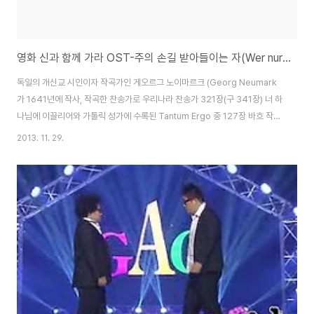
영화 신과 함께 가라 OST-주의 손길 받아들이는 자(Wer nur den lieben Gott last walten)
독일의 개신교 시인이자 작곡가인 게오르그 노이마르크 (Georg Neumark
가 1641년에 작사, 작곡한 찬송가로 우리나라 찬송가 321장(구 341장) 너 하
나님에 이끌리어와 가톨릭 성가에 수록된 Tantum Ergo 중 127장 바흐 작곡
의 십자가 바라보며 등 다양하게 편곡이 되는 아름다운 성가입니다.신과 함께
2013. 11. 29.
가라라는 영화속에서 잠시나마 다른 길을 가려던 주인공중에 한명이 이 노래를
듣다가 자신의 초심을 찾게 됩니다.오스카! 신에게 보내는 편지-김혜자 모노드
라마 연극 공연,예매정보와 감동적인 원작 줄거리 소개 위 연극에서도 위 노래
가 삽입되어 있는데, 어찌나 애절하던지... 유튜브에 노래가 있네요~ 노래가 흐
르는 동안 두 사람의 마음이 바뀐다.. 수사는 노래 가사처럼 노래하고 기도하며
신과 함께 ..