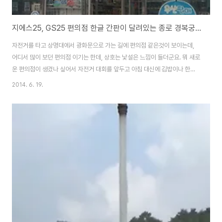
지에스25, GS25 편의점 한글 간판이 달려있는 종로 경복궁역 부근의 독특한 모습
자전거를 타고 상명대에서 광화문으로 가는 길에 편의점 같은것이 보이는데,
어디서 많이 보던 편의점 이기는 한데, 상호는 낯설은 느낌이 들더군요. 뭐 새로
운 편의점이 생겼나 싶어서 자전거 대회를 앞두고 아침 대신에 김밥이나 한줄
먹고 가자는 생각에 잠시 들려봤습니다. 근데 첨보는 편의점이 아니라, GS25
2014. 6. 19.
시 편의점을 한글로 표기한 간판이 달려있는 곳이더군요...^^ 전화번호 02-
725-8425 주소 서울 종로구 체부동 37-1 이쪽 동네가 효자동인줄 알았는
데, 체부동이라는곳도 있었군요...^^ 직접 찍어본 동영상인데 참고해 보시길 바
라겠습니다. 종로 사직점으로 GS25 자문위원 점포라고 하는데, 인사동 지역
도 아닌데, 자발적인지 강제적인지, 권장 사항인지는 모르겠네요~ 여기는
GS25 종로인사점으로 인사..