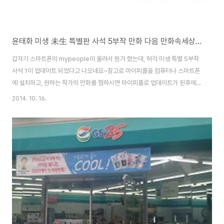
윤태화 미생 未生 특별판 사석 5부작 만화 다음 만화속세상에서 연재 소식
갑자기 스마트폰의 mypeople이 울려서 뭔가 했는데, 허걱 미생 특별 5부작
사석 1이 업데이트 되었다고 나오네요~참고로 마이피플을 컴퓨터나 스마트폰
에 설치하고, 원하는 작가의 만화를 찜하시면 마이피플로 업데이트가 된후에
알려줍니다~다음 마이피플 홈페이지 - https://mypeople.daum.net네이
2014. 10. 16.
버 웹툰에 비해서 인기는 좀 덜하지만, 수작으로 따지면 naver 못지 않은 작품
들이 상당히 많습니다.미생(未生), 이끼의 윤태호작가의 자기계발에 도움이 되
는 다음 만화의 추천 웹툰과 단행본책 서점 출시 소식연재가 끝이나고 후기까
지 끝나서 이제 완전히 끝인가 싶었는데, tvn에서 드라마로 방송을 하면서 특
별5부작으로 만들지 않았나 싶습니다. 미생 사석 보러가기-
http://webtoon.daum...