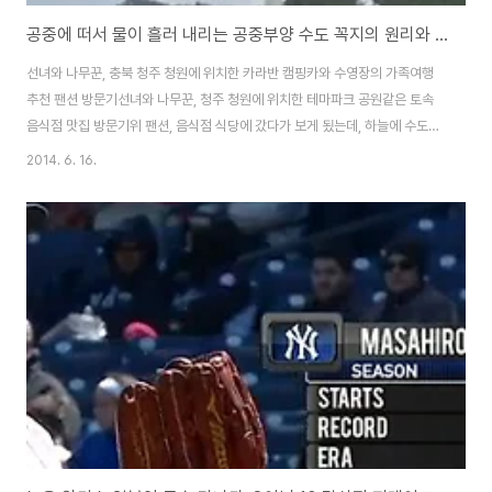
공중에 떠서 물이 흘러 내리는 공중부양 수도 꼭지의 원리와 비밀은?
선녀와 나무꾼, 충북 청주 청원에 위치한 카라반 캠핑카와 수영장의 가족여행
추천 팬션 방문기선녀와 나무꾼, 청주 청원에 위치한 테마파크 공원같은 토속
음식점 맛집 방문기위 팬션, 음식점 식당에 갔다가 보게 됬는데, 하늘에 수도꼭
지가 떠있고, 수도물이 흐르고 있더군요. 처음 본 분은 이건 뭐지 하실겁니
2014. 6. 16.
다..^^절대 마술, 요술같은 눈속임이나 착시현상이 아니라, 실제로 있는 조형물
로 과학에 가까운 제품 입니다~도대체 말이 안되는듯한 희안하고, 신기한 수도
꼭지인데, 공기중에 있는 수소와 산소를 합성해서 물(H2O)를 만들어 내는 건
가요...^^직접 찍어본 동영상인데, 참고해 보시고, 뒷부분에 정답의 영상도 있
습니다~ 원리는 이런 식으로 투명한 유리관이나 플라스틱 관의 기둥을 통해서
고정이 되어있고, 밑에서 모터..