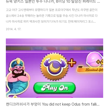
뉴욕 양키스 일본인 투수 다나카, 8이닝 10 탈삼진 퍼레이드 승리 동영상
고교 야구 고시엔때부터 유명하다가 일본 프로야구에서 작년도 라쿠텐 골든이
글스에서 24승 무패라는 놀라운 기록으로 팀을 우승 시킨 다나카 마사히로 다
나카 마사히로 위키 백과사전 보러가기 FA가 되기도 전에 메이저리그 포스팅
시스템에서 7년간 1억5천500만 달러라는 놀라운 액수로 뉴욕 양키스에 입단
2014. 4. 17.
을 했는데, 미국에 가서도 상당히 선전을 하고 있네요. 좀 반신반의했었는데, 아
직 초반이기는 하지만 상당히 기대이상인듯 합니다. 이치로는 후보선수로 간간
히 출전을 하는데, 오늘은 대주자로만 나온듯 한데, 타율이 4할대 이기는 한데,
경기에 별로 출전을 못하는듯... 오늘 8회까지 2안타에 볼넷 하나만을 내주고,
삼진을 무려 10개나 잡았는데, 시카고가 크게 당황했겠습니다... 안타 두개도
기습 번트 안타라고 합니다..
캔디크러쉬사가 부엉이 You did not keep Odus from falling 메시지로 게임 종료 이유는?