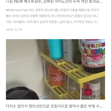
니심 NEW 패스트샴푸, 강화된 아미노산의 두피 개선 효과로 머리가 빨리 자라는 Fast Shampoo
NISIM new Fast 라는 샴푸와 컨디셔너를 2주동안 사용을 해봤는데, 머리가
빨리 자라는 샴푸로 유명한 제품인데, 뭐 2주만에 머리가 장발이 된것은 아니
지만, 머리결이나 두피 등이 상당히 개운한 느낌이 들고, 자극적인 부분도 다른
샴푸에 비해서 더 괜찮은듯 합니다.니심코리아 NEW FAST SET 니심 뉴패스
2014. 11. 25.
트 샴푸+컨디셔너 판매처 바로가기가격은 각각 300ml로 샴푸와 컨디셔너가
들어있는데, 55,000원정도로 저렴한 가격은 아니지만, 민감한 두피이시거나
두피와 모발의 건강을 생각하신다면 한번 사용해 보시면 괜찮은 제품이 아닐까
싶습니다.니심 패스트 샴푸란?Fast 라는 제품명은 Fortified Amino Scalp
therapy이라는 단어의 약자로 강화된 아미노산으로 두피를 개선해준다는 뜻
이..
다이소 접이식 정리선반으로 조립식으로 쌓아서 좁은 부엌 수납공간 늘리는 방법