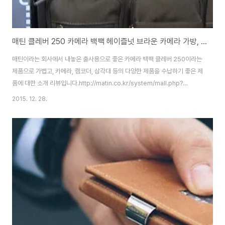
매틴 클레버 250 카메라 백팩 헤이즐넛 브라운 카메라 가방, 가볍고 수납성이 좋은 출사용 제품 리뷰
매틴이라는 회사에서 내놓은 출사용으로 좋은 카메라 백팩 클레버 250이라는
제품으로 가볍고, 카메라, 캠코더, 삼각대 등의 다양한 제품을 수납하기 좋은 제
품에 대한 소개 리뷰입니다.http://matin.co.kr/system/mall.php?
cat=015001006&query=view&no=1577matin clever backpack
2015. 12. 28.
제품으로 인터넷 쇼핑몰에서 11만원대의 가격에 판매가 되고 있는 제품으로 일
반 가방과 달리 틀이 잡혀서 안에 들어있는것이 없어도 각이 잡혀있고, 상당히
가벼운 느낌으로 dslr 카메라, 캠코더, 삼각대 등의 수납도 상당히 좋고, 튼튼
해서 촬영을 나갈때 좋은 제품일 아닐까 싶습니다.노트북 수납도 가능하고, 안
의 구조도 자유롭게 변경이 가능한데, 장점도 많지만, 단점이라면 ..