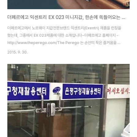
더페르에고 익센트리 EX 023 미니지갑, 한손에 쏙들어오는 편리한 작은 지갑 리뷰
더페르에고에서 노르웨이 지갑전문브랜드 익센트리(Exentri) 제품을 런칭을
했는데, 그중에서 EX 023제품에 대한 소개입니다~더페르에고 홈페이지 -
http://www.theperego.com/The Perego 는 손안의 작은 즐거움을 만
들어 가자는 뜻이라고 하는데, 작고 실용적인 멋진 지갑브랜드를 런칭을 한듯
2015. 9. 30.
한데, 이 회사에서 판매하는 모든 제품은 공식 검사기관의 유해성 검사를 통해
서 안정성을 인정 받았다고 하네요.유해성 검사는 포름알데히드, 염소화페놀
류, 6가크로뮴, 다이메틸푸마레이트, 아릴아민, 트라이뷰틸 등의 유해물질을
검사를 하는데, 이 6가지를 모두 통과한 제품들은 KC마크를 획득하게 된다고
하니, 지갑이나 패션 소품을 구입하실때 참고해 보시면 좋을듯 합니다.Exentri
익센트리는 1..