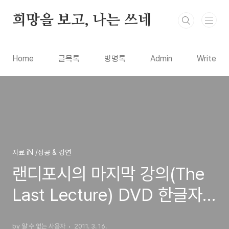
본문 바로가기
희망을 보고, 나는 쓰네
Home
글목록
방명록
Admin
Write
자료 iN /성공 & 강연
랜디포시의 마지막 강의(The
Last Lecture) DVD 한글자
막 풀버전 5/5
by 알 수 없는 사용자
2011. 3. 16.