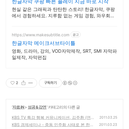
한글자막 쿠팡 빠른 플레이 지금 바로 시작
현실 같은 그래픽과 탄탄한 스토리! 한글자막, 쿠팡
에서 경험하세요. 지루함 없는 게임 경험, 와우회원
30일 무료반품으로 부담없이 즐기세요.
https://www.makesubtitle.com
광고
한글자막 메이크서브타이틀
영화, 드라마, 강의, VOD자막제작, SRT, SMI 자막파
일제작, 자막편집
2
구독하기
'
자료 iN
>
성공 & 강연
' 카테고리의 다른 글
KBS TV 특강 행복 커뮤니케이션, 김주환 (연
2011.03.25
세대학교 교수) - 회복탄력성, 긍정심리학, 긍
KBS 경제세미나 - 중동 민주화 사태로 본 한국
2011.03.23