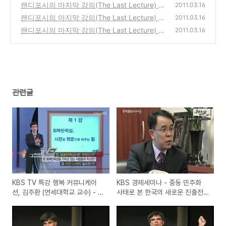
정적인 정서, 강점 발견
의 새로운 진출전략과 대응(서정민 한국외대
(0)
랜디포시의 마지막 강의(The Last Lecture) D
2011.03.16
국제지역대학원 중동아프리카학과교수)
VD 한글자막 풀버전 4/5
(0)
랜디포시의 마지막 강의(The Last Lecture) D
(0)
2011.03.16
VD 한글자막 풀버전 동영상 2/5
랜디포시의 마지막 강의(The Last Lecture) D
(2)
2011.03.16
VD 한글자막 풀버전 동영상 1/5
(2)
관련글
KBS TV 특강 행복 커뮤니케이
KBS 경제세미나 - 중동 민주화
션, 김주환 (연세대학교 교수) - 회
사태로 본 한국의 새로운 진출전
복탄력성, 긍정심리학, 긍정적인
략과 대응(서정민 한국외대국제지
정서, 강점 발견
역대학원 중동아프리카학과교수)