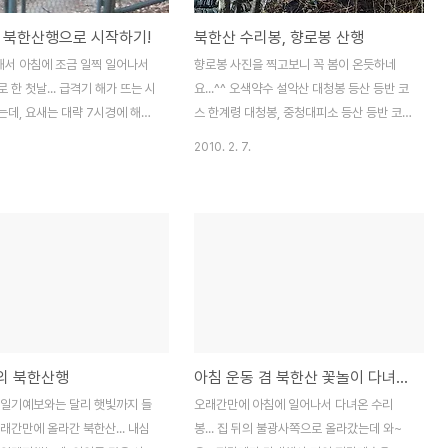
 북한산행으로 시작하기!
북한산 수리봉, 향로봉 산행
해서 아침에 조금 일찍 일어나서
향로봉 사진을 찍고보니 꼭 봄이 온듯하네
 한 첫날... 급격기 해가 뜨는 시
요...^^ 오색약수 설악산 대청봉 등산 등반 코
는데, 요새는 대략 7시경에 해가
스 한계령 대청봉, 중청대피소 등산 등반 코
에는 6시반이면 일출이라는...
스 설악산 대청봉 겨울 산행 중청대피소 - 설
2010. 2. 7.
출발해서 수리봉에 갔다가 내려
악산 대청봉부근 휴계소 저번주에 설악산에
선택... 근데 이 쪽문은 요즘 열어
다녀온후에 일주일만에 잠깐 다녀온 북한
 닫아놓아서 첫출발부터 개구멍으
산... 대략 2시간정도로 천천히 돌면서 불광
다는...-_-;; 진달래꽃이 망울을
사->수리봉->향로봉->구기터널로 내려옴.
.. 찾아보니 개화는 3월말에 시
저번주에 구입한 노키아 익스프레스뮤직폰
4월초면 개나리와 진달래가 절정
(Nokia 5800 XpressMusic) 의 카메라
.. 북한산 등산시 불광동 불광사
기능과 GPS 기능도 테스트를 해봄... 복장은
구기터널쪽 불광사를 통해 올라오면
그냥 츄리닝에 트레킹화를 신고.. 물도 안가
는 않지만 꽤 볼만한 진달래밭을
지고 핸드폰만 들고 출발... 불광사... 얼마전
의 북한산행
아침 운동 겸 북한산 꽃놀이 다녀온 사진들
.. 허벌라게 올라간줄 알았는데,
까지만해도 문을 닫아두어서 옆의 개구멍으
집이 코앞이다...-_-;; 한 10여
로 출입을 하거나, 철조망을 넘어가고는 했는
 일기예보와는 달리 햇빛까지 들
오래간만에 아침에 일어나서 다녀온 수리
니 북한산능선에 올라왔고...
데, 문을 열어 놓았다... 불광사부터 수리봉(족
래간만에 올라간 북한산... 내심
봉... 집 뒤의 불광사쪽으로 올라갔는데 와~