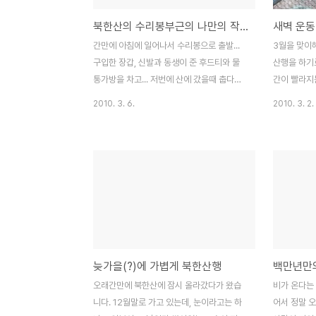
북한산의 수리봉부근의 나만의 작은 길인 정호소로(正鎬小路)
새벽 운동
간만에 아침에 일어나서 수리봉으로 출발...
3월을 맞이
구입한 장갑, 신발과 동생이 준 후드티와 물
산행을 하기로
통가방을 차고... 저번에 산에 갔을때 춥다고
간이 빨라지
너무 옷을 껴입고가고, 물통을 손에 들고가서
뜨고, 이달말
2010. 3. 6.
2010. 3. 2.
힘들었었는데, 아무리 겨울이라고해도 등산
불광사에서 
티와 후드티하나를 입고, 장갑만을 껴도 조금
오는 코스로 
만 올라가니 땀이 뻘뻘난다... 이사간후에 가
두더니, 또
장 고민되는것이 어느코스로 올라가냐였는
로 통과를 했
데, 출발지점은 불광사쪽으로 올라가는것으
피우고 있다.
로 확정해서 빨빨데면서 올라감... 이 시간에
작을 해서 
왠 할머님 두분이... 한발 한발 오르기가 참 고
을 이룬다고.
통스럽다... 특히나 지금처럼 습관이 안들었
는 두 곳 
을때는 더욱더... 하지만 이런순간 뒤에 상쾌
그다지 넓지
늦가을(?)에 가볍게 북한산행
백만년만
함이... 그리고 이런 순간순간이 모여서 건강
볼수 있다는.
함... 그리고 그런 건강함이 모여서 자신감
뒤를 돌아보니 
오래간만에 북한산에 잠시 올라갔다가 왔습
비가 온다는
이... 등산이나.. 사는것이나 다를바없다... 그
분을 올라오
니다. 12월말로 가고 있는데, 눈이라고는 하
어서 정말 오