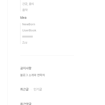
건강, 음식
음악
Idea
NewBorn
UserBook
iiiiiiiiiiiiiii
Zzz
공지사항
블로그 소개와 연락처
최근글
인기글
최근댓글