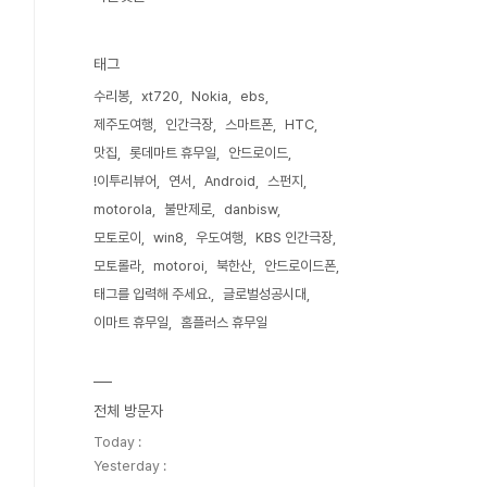
태그
수리봉
xt720
Nokia
ebs
제주도여행
인간극장
스마트폰
HTC
맛집
롯데마트 휴무일
안드로이드
!이투리뷰어
연서
Android
스펀지
motorola
불만제로
danbisw
모토로이
win8
우도여행
KBS 인간극장
모토롤라
motoroi
북한산
안드로이드폰
태그를 입력해 주세요.
글로벌성공시대
이마트 휴무일
홈플러스 휴무일
전체 방문자
Today :
Yesterday :