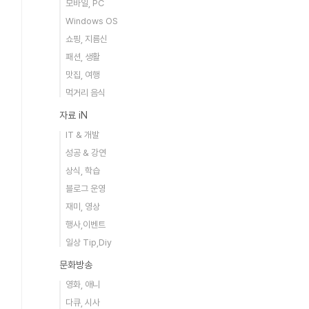
모바일, PC
Windows OS
쇼핑, 지름신
패션, 생활
맛집, 여행
먹거리 음식
자료 iN
IT & 개발
성공 & 강연
상식, 학습
블로그 운영
재미, 영상
행사,이벤트
일상 Tip,Diy
문화방송
영화, 애니
다큐, 시사