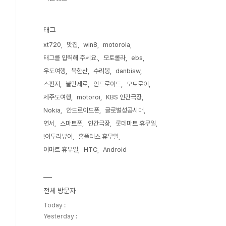
태그
xt720
맛집
win8
motorola
태그를 입력해 주세요.
모토롤라
ebs
우도여행
북한산
수리봉
danbisw
스펀지
불만제로
안드로이드
모토로이
제주도여행
motoroi
KBS 인간극장
Nokia
안드로이드폰
글로벌성공시대
연서
스마트폰
인간극장
롯데마트 휴무일
!이투리뷰어
홈플러스 휴무일
이마트 휴무일
HTC
Android
전체 방문자
Today :
Yesterday :