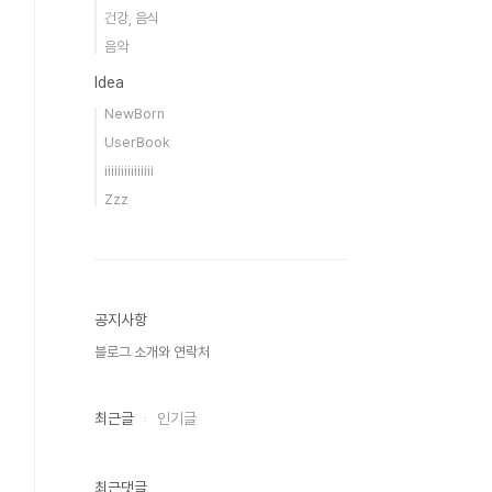
건강, 음식
음악
Idea
NewBorn
UserBook
iiiiiiiiiiiiiii
Zzz
공지사항
블로그 소개와 연락처
최근글
인기글
최근댓글