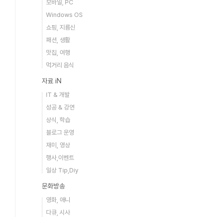
모바일, PC
Windows OS
쇼핑, 지름신
패션, 생활
맛집, 여행
먹거리 음식
자료 iN
IT & 개발
성공 & 강연
상식, 학습
블로그 운영
재미, 영상
행사,이벤트
일상 Tip,Diy
문화방송
영화, 애니
다큐, 시사