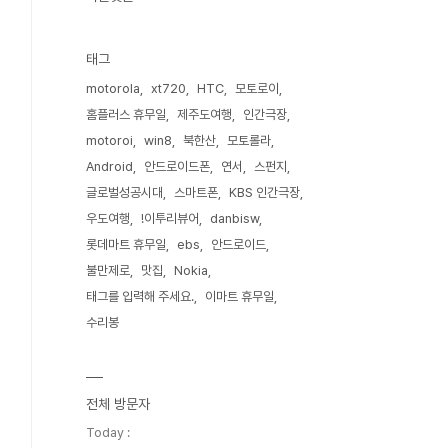
태그
motorola
xt720
HTC
모토로이
홈플러스 휴무일
제주도여행
인간극장
motoroi
win8
북한산
모토롤라
Android
안드로이드폰
연서
스펀지
글로벌성공시대
스마트폰
KBS 인간극장
우도여행
!이투리뷰어
danbisw
롯데마트 휴무일
ebs
안드로이드
불만제로
맛집
Nokia
태그를 입력해 주세요.
이마트 휴무일
수리봉
전체 방문자
Today :