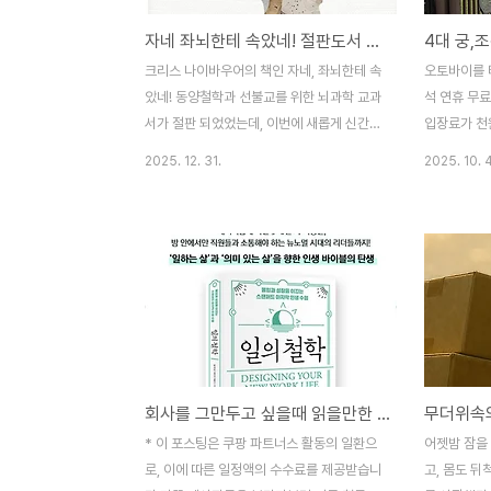
자네 좌뇌한테 속았네! 절판도서 뇌는 나를 어떻게 조종하는가 라는 제목으로 재출시
크리스 나이바우어의 책인 자네, 좌뇌한테 속
오토바이를 
았네! 동양철학과 선불교를 위한 뇌과학 교과
석 연휴 무
서가 절판 되었었는데, 이번에 새롭게 신간으
입장료가 천원
로 출시가 되었습니다.no self no
은 무료이고,
2025. 12. 31.
2025. 10. 4
problem 뇌를 어떻게 나를 조종하는가라는
마지막 수요
제목으로 김윤종이라는 분이 다시 번역을 한
은 무료개방 
건지 모르겠지만, 불광출판사에서 클랩북스
휴관하며, 
로 출판사가 변경되었습니다. 아마 판권 문제
전' 개최 기간
가 아닐까 싶은데... 개정판은 아닌듯한데, 껍
이 개방되며
데기만 갈아치운것은 아니고, 알라딘 미리보
에 대한 자세
기를 하니 앞쪽에 그림같은것도 넣어두고, 번
유적본부 ☎ 
역도 좀 다른 느낌이기는 하지만, 딱히 뭐 다
궁능 활용 프
시 구입할 필요는 없지 않을까 싶습니다.누가
2295) 문
회사를 그만두고 싶을때 읽을만한 책 추천 도서 - 일의 철학
보녀 전혀 새로운 책으로 보지 않을까 싶기도
다.은평구쪽
하네요~책의 내용은 우리의 에고 self 좌뇌
주 갔던곳인
* 이 포스팅은 쿠팡 파트너스 활동의 일환으
어젯밤 잠을 
의 허구성을 뇌과학적으로 이야기를 하고, 그
는데, 생각
로, 이에 따른 일정액의 수수료를 제공받습니
고, 몸도 뒤