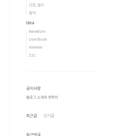
건강, 음식
음악
Idea
NewBorn
UserBook
iiiiiiiiiiiiiii
Zzz
공지사항
블로그 소개와 연락처
최근글
인기글
최근댓글