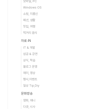
모바일, PC
Windows OS
쇼핑, 지름신
패션, 생활
맛집, 여행
먹거리 음식
자료 iN
IT & 개발
성공 & 강연
상식, 학습
블로그 운영
재미, 영상
행사,이벤트
일상 Tip,Diy
문화방송
영화, 애니
다큐, 시사