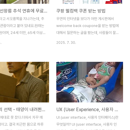
4대 궁,조선왕릉 추석 연휴에 무료 개방 소식(10.3.-10.9.)
쿠팡 웰컴백 쿠폰 받는 방법
타고 서오릉쪽을 지나가는데, 추
우연히 인터넷을 보다가 어떤 게시판에서
료관람이라고 붙어 있네요.원래는
welcome back coupone을 받는 방법에
이며, 24세 미만, 65세 이상
대해서 질문하는 글을 봤는데, 사람들이 잘못
 한복을 입어도 무료이고, 매달
알고 있는것이 있는듯 해서 포스팅을 합니다.
.
2025. 7. 30.
일에도 무료개방입니다.조선왕릉
위 사진에서 보시다시피... 저는 24,000원
기간 다음날인 10월 10일(금)에
짜리 웰컴백 쿠폰을 받고, 아래의 24,600원
4대궁과 종묘는 '가을 궁중문화축
짜리 파스를 600원에 구입을 했습니다~파
(10.8.-10.12.)까지 휴관일 없
스를 사달라고 하신 어머니가 600원이라고
, 추석 연휴 무료개방과 문화행사
하니 무슨 하자가 있는 상품이 아니냐고 물어
한 사항은 전화(무료개방: 궁능
보시더군요~^^뭐 암튼 쿠폰을 받으면 자동
02-6450-3834, 문화행사:
으로 적용이 되는데, 유효기간은 3일정도밖
로그램 전화상담실 ☎ 1522-
에 안되니 빨리 주문하시면 됩니다.자! 월컴
의하면 안내받을 수 있다고 합니
백 쿠폰을 받는 방법은 장기간 동안 쿠팡에서
무더위속의 선택 - 태양이 내려쬔다. 그래도 살아야겠다.
UX (User Experience, 사용자 경험)란 무엇일까?
에 살아서 초등학교때 소풍을 자
구입을 하지 않으면 주는 걸로 알고 있는 분
데, 나이 먹어서는 처음으로 가봤
들이 있는데, 나는 1년이나 구입하지 않았는
제대로 못 잤다.더워서 자꾸 깨
UI (user interface, 사용자 인터페이스)란
보다 규모가 꽤 크네요~사진같은
데도 웰컴쿠폰을 주지 않는다고 도저히 모르
척이고. 결국 피곤한 몸으로 하루
무엇일까? UI (user interface, 사용자 인