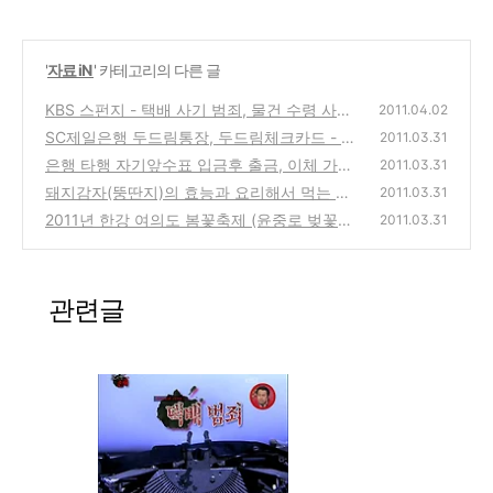
'
자료 iN
' 카테고리의 다른 글
KBS 스펀지 - 택배 사기 범죄, 물건 수령 사기
2011.04.02
등의 대처법과 대응방법
SC제일은행 두드림통장, 두드림체크카드 - 높
(0)
2011.03.31
은 이자율에 이체수수료 등의 다양한 혜택의
은행 타행 자기앞수표 입금후 출금, 이체 가능
2011.03.31
제품
한 시간은 언제까지일까?
(0)
돼지감자(뚱딴지)의 효능과 요리해서 먹는 방
(0)
2011.03.31
법 (당뇨와 혈당에 좋은 천연 인슐린 야채 식
2011년 한강 여의도 봄꽃축제 (윤중로 벚꽃축
2011.03.31
물)
제) 일정 소식 안내(주차, 교통편, 위치 등)
(7)
(0)
관련글