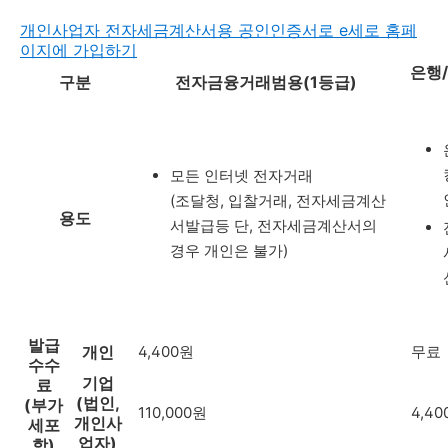
개인사업자 전자세금계산서용 공인인증서로 e세로 홈페
이지에 가입하기
은행
구분
전자금융거래범용(1등급)
모든 인터넷 전자거래
(조달청, 입찰거래, 전자세금계산
용도
서발급등 단, 전자세금계산서의
경우 개인은 불가)
발급
개인
4,400원
무료
수수
기업
료
(법인,
(부가
110,000원
4,4
개인사
세포
업자)
함)