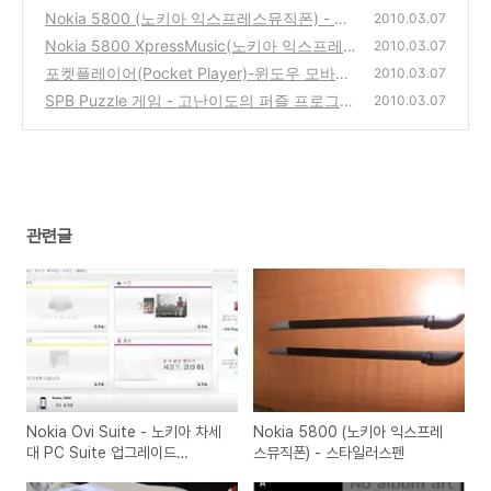
그레이드(Upgrade)
Nokia 5800 (노키아 익스프레스뮤직폰) - 스
(4)
2010.03.07
타일러스펜
Nokia 5800 XpressMusic(노키아 익스프레스
(0)
2010.03.07
뮤직폰) 개봉기
포켓플레이어(Pocket Player)-윈도우 모바일
(4)
2010.03.07
스마트폰용 추천 mp3 Player 사용방법
SPB Puzzle 게임 - 고난이도의 퍼즐 프로그램
(2)
2010.03.07
(0)
관련글
Nokia Ovi Suite - 노키아 차세
Nokia 5800 (노키아 익스프레
대 PC Suite 업그레이드
스뮤직폰) - 스타일러스펜
(Upgrade)