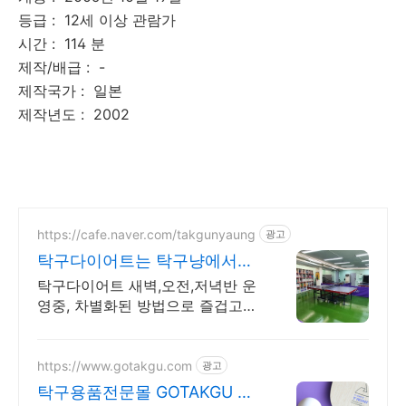
등급 : 12세 이상 관람가
시간 : 114 분
제작/배급 : -
제작국가 : 일본
제작년도 : 2002
https://cafe.naver.com/takgunyaung
광고
탁구다이어트는 탁구냥에서
1:1 맞춤형 레슨, 탁구냥
탁구다이어트 새벽,오전,저녁반 운
영중, 차별화된 방법으로 즐겁고
재미있게 다이어트 탁구냥 / 친절
한 1:1맞춤레슨 / 365일 24시간운
영 / 100%예약제
https://www.gotakgu.com
광고
탁구용품전문몰 GOTAKGU 빠