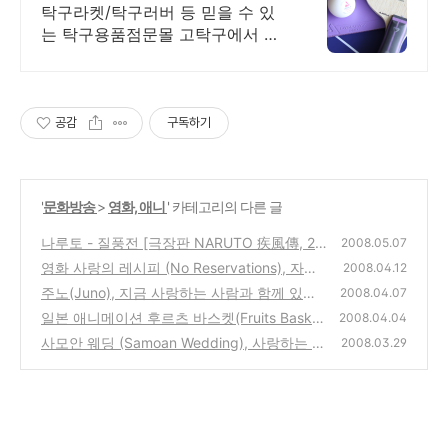
른배송 친절 상담
탁구라켓/탁구러버 등 믿을 수 있
는 탁구용품점문몰 고탁구에서 만
나보세요!
공감
구독하기
'
문화방송
>
영화, 애니
' 카테고리의 다른 글
나루토 - 질풍전 [극장판 NARUTO 疾風傳, 20
2008.05.07
07]
영화 사랑의 레시피 (No Reservations), 자신
(0)
2008.04.12
이 진정으로 원하는것을 찾아가는 요리사의 이
주노(Juno), 지금 사랑하는 사람과 함께 있는
2008.04.07
야기
가? 청춘멜로 추천 영화 리뷰
(0)
일본 애니메이션 후르츠 바스켓(Fruits Baske
(0)
2008.04.04
t)의 멋진 음악-다시 태어날수는 없어도, 변해
사모안 웨딩 (Samoan Wedding), 사랑하는 사
2008.03.29
갈수는 있으니...
람을 찾아 헤메는 4명의 좌충우돌 영화
(2)
(0)