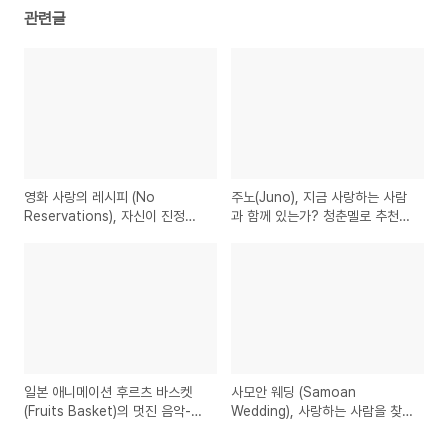
관련글
영화 사랑의 레시피 (No
주노(Juno), 지금 사랑하는 사람
Reservations), 자신이 진정으
과 함께 있는가? 청춘멜로 추천
로 원하는것을 찾아가는 요리사의
영화 리뷰
이야기
일본 애니메이션 후르츠 바스켓
사모안 웨딩 (Samoan
(Fruits Basket)의 멋진 음악-다
Wedding), 사랑하는 사람을 찾아
시 태어날수는 없어도, 변해 갈수
헤메는 4명의 좌충우돌 영화