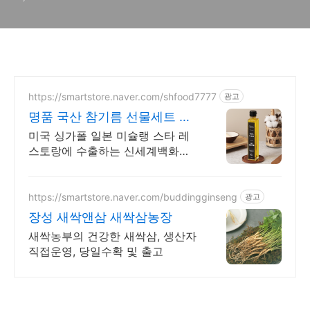
https://smartstore.naver.com/shfood7777
광고
명품 국산 참기름 선물세트 명
품 국산 참기름 선물세트
미국 싱가폴 일본 미슐랭 스타 레
스토랑에 수출하는 신세계백화점
명절 대표상품 가을 갓 수확한 햇
들깨 들기름 매일아침 주문생산
https://smartstore.naver.com/buddingginseng
광고
장성 새싹앤삼 새싹삼농장
새싹농부의 건강한 새싹삼, 생산자
직접운영, 당일수확 및 출고