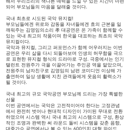
해서 우리소리의 색다른 매력을 느낄 수 있는 시간이 마련
되어 부모님들의 마음을 달래줄 것이다.
국내 최초로 시도된 국악 뮤지컬!
부모님들에겐 위로와 감동을 자녀들에겐 효의 근본을 일
깨워주는 김영임의소리 孝 대공연은 온 가족이 함께할 수
있는 국내 최고의 작품이며 한국을 대표하는 최초의 국악
뮤지컬이다.
국악과 뮤지컬, 그리고 퍼포먼스가 함께 어우러지는 이번
공연은 우리 삶을 다시 되돌아보며 인생의 허무함을 극으
로 표현한 뮤지컬 형식의 드라마로 구성. 극중에서는 인기
탤런트 전원주가 극을 이끌어가는 주인공 역을 맡았으며,
전원주의 남자친구로 김영임의 남편 코미디언 이상해 가
출연하여 일상 생활에 지친 관객들에게 웃음의 활력소가
될 것이다.
국내 최고의 규모 국악공연 부모님께 드리는 가장 특별한
선물
이번 공연에서는 국악은 고전적이어야 한다는 고정관념
에서 완전히 벗어나 현대적 디자인이 가미된 무대로 전환
하였으며 시스템 역시 국내 최고의 시스템으로 구성, 환상
적인 조명과 완벽한 써 라운드 돌비 시스템을 갖춘 음향,
대중가수 공연에서나 볼 수 있는 600인치 대형 와이드