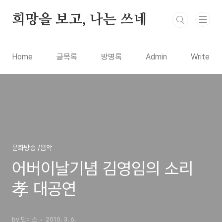
본문 바로가기
희망을 보고, 나는 쓰네
Home
글목록
방명록
Admin
Write
문화방송 /음악
어버이날기념 김영임의 소리
孝 대공연
by 단비스
2010. 3. 6.