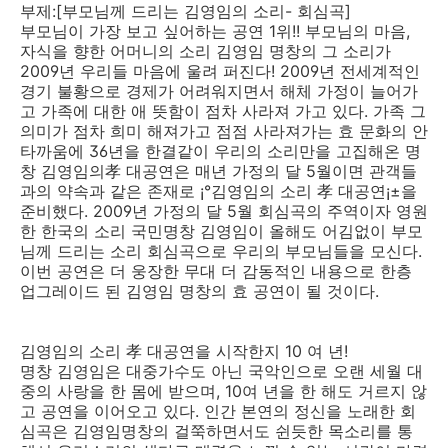
부제:[부모님께 드리는 김영임의 소리- 회심곡]
부모님이 가장 보고 싶어하는 공연 1위!! 부모님의 마음,
자식을 향한 어머니의 소리 김영임 명창의 그 소리가
2009년 우리들 마음에 울려 퍼진다! 2009년 전세계적인
경기 불황으로 경제가 어려워지면서 해체 가정이 늘어가
고 가족에 대한 애 뜻함이 점차 사라져 가고 있다. 가족 그
의미가 점차 희미 해져가고 점점 사라져가는 효 문화의 안
타까움에 36년을 한결같이 우리의 소리만을 고집해온 명
창 김영임의孝 대공연은 매년 가정의 달 5월이면 관객들
과의 약속과 같은 존재로 ¡°김영임의 소리 孝 대공연¡±을
준비했다. 2009년 가정의 달 5월 회심곡의 주역이자 영원
한 한국의 소리 국민명창 김영임이 올해도 어김없이 부모
님께 드리는 소리 회심곡으로 우리의 부모님들을 모신다.
이번 공연은 더 웅장한 무대 더 감동적인 내용으로 한층
업그레이드 된 김영임 명창의 효 공연이 될 것이다.
김영임의 소리 孝 대공연을 시작한지 10 여 년!
명창 김영임은 대중가수도 아닌 국악인으로 오랜 세월 대
중의 사랑을 한 몸에 받으며, 10여 년을 한 해도 거르지 않
고 공연을 이어오고 있다. 인간 본연의 정신을 노래한 회
심곡은 김영임명창의 걸쭉하면서도 쉰듯한 목소리를 통