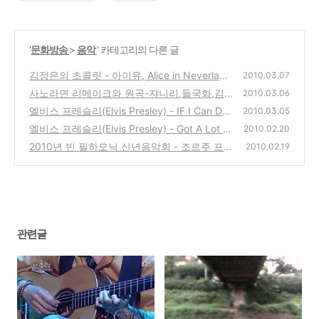
'
문화방송
>
음악
' 카테고리의 다른 글
김정은의 초콜릿 - 아이유, Alice in Neverlan
2010.03.07
d, Mocca, 이정현, 박한별
사노라면 리메이크와 원곡-쟈니리,들국화,김
(0)
2010.03.06
장훈,싸이 등의 가수의 노래
엘비스 프레슬리(Elvis Presley) - IF I Can Dre
(0)
2010.03.05
am
엘비스 프레슬리(Elvis Presley) - Got A Lot O'
(0)
2010.02.20
Livin' To Do!
2010년 빈 필하모닉 신년음악회 - 조르주 프
(0)
2010.02.19
레트르 (사진보기)
(0)
관련글